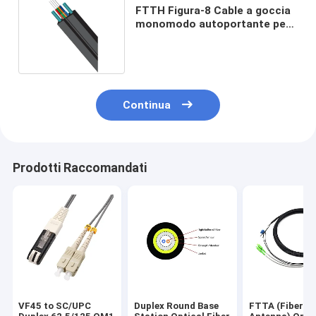
FTTH Figura-8 Cable a goccia
monomodo autoportante per
uso interno ed esterno
Continua
Prodotti Raccomandati
VF45 to SC/UPC
Duplex Round Base
FTTA (Fiber T