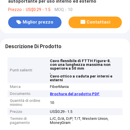
autoportante per uso interno ed esterno
Prezzo：US$0.29 - 1.5
MOQ：10
Miglior prezzo
Contattaci
Descrizione Di Prodotto
,
Cavo flessibile di FTTH Figure-8
con una lunghezza massima non
superiore a 50 mm
Punti salienti
,
Cavo ottico a caduta per interni e
esterni
Marca
FiberMania
Documento
Brochure del prodotto PDF
Quantità di ordine
10
minimo
Prezzo
US$0.29 - 1.5
Termini di
L/C, D/A, D/P, T/T, Western Union,
pagamento
MoneyGram