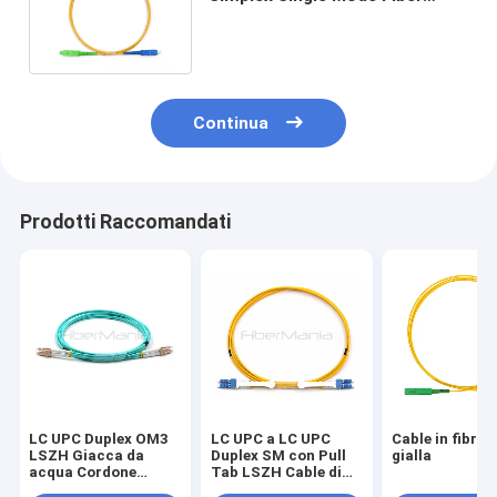
Optic Cable OS2 LSZH 3,0 mm
Continua
Prodotti Raccomandati
LC UPC Duplex OM3
LC UPC a LC UPC
Cable in fibra 
LSZH Giacca da
Duplex SM con Pull
gialla
acqua Cordone
Tab LSZH Cable di
blindato a fibra
patch in fibra gialla