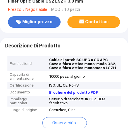
Fiber Optic Cable OS2 LSZH 3,0 mm
Prezzo：Negoziabile
MOQ：10 pezzi
Miglior prezzo
Contattaci
Descrizione Di Prodotto
,
Cable di patch SC UPC a SC APC
Punti salienti
,
Cavo a fibra ottica mono-modo OS2
Cavo a fibra ottica monomodo LSZH
Capacità di
10000 pezzi al giorno
alimentazione
Certificazione
ISO, UL, CE, RoHS
Documento
Brochure del prodotto PDF
Imballaggi
Servizio di sacchetti in PE o OEM
particolari
facoltativo
Luogo di origine
Shenzhen, Cina
Osservi più