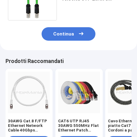
Ethernet Network Green
Continua
Prodotti Raccomandati
30AWG Cat.8 F/FTP
CAT6 UTP RJ45
Cavo Ethernet a
Ethernet Network
30AWG 550MHz Flat
piatto Cat7 1
Cable 40Gbps
Ethernet Patch
Cordoni a patc
2000Mhz RJ45
Cable per
rame RJ45