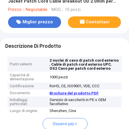
Jacket Patch Cord Cable Breakout OD 2.0mm per
una connessione a fibra ottica durevole
Prezzo：Negoziabile
MOQ：10 pezzi
Miglior prezzo
Contattaci
Descrizione Di Prodotto
2 nuclei di cavo di patch cord esterno
Punti salienti
,
,
Cable di patch cord esterno UPC
OS2 Cavo per patch cord esterno
Capacità di
1000 pezzi
alimentazione
Certificazione
RoHS, CE, ISO9001, VDE, CCC
Documento
Brochure del prodotto PDF
Imballaggi
Servizio di sacchetti in PE o OEM
particolari
facoltativo
Luogo di origine
Shenzhen, Cina
Osservi più