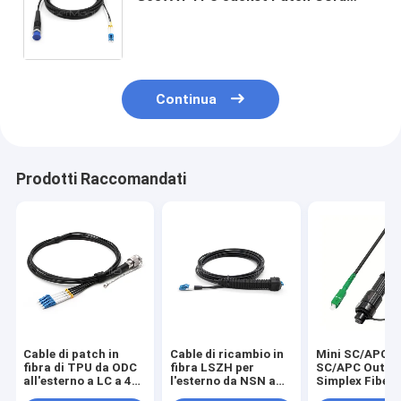
Cable Breakout OD 2.0mm per una
connessione a fibra ottica durevole
Continua
Prodotti Raccomandati
Cable di patch in
Cable di ricambio in
Mini SC/APC t
fibra di TPU da ODC
fibra LSZH per
SC/APC Outdo
all'esterno a LC a 4
l'esterno da NSN a
Simplex Fiber
nuclei
LC/UPC Uniboot OS2
Cord, OS2 9/1