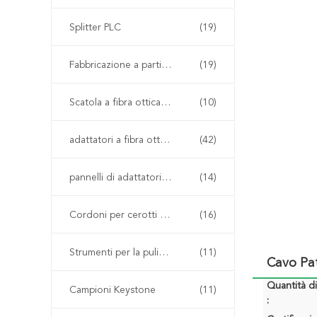
Splitter PLC
(19)
Fabbricazione a partire da prodotti della voce 8528
(19)
Scatola a fibra ottica di termine
(10)
adattatori a fibra ottica
(42)
pannelli di adattatori in fibra ottica
(14)
Cordoni per cerotti in rame
(16)
Strumenti per la pulizia delle fibre
(11)
Cavo Pa
Quantità d
Campioni Keystone
(11)
: