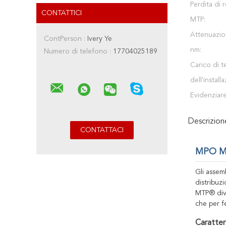
Perdita di
CONTATTICI
MTP:
Attenuazio
ContPerson :
Ivery Ye
nm:
Numero di telefono :
17704025189
Carico di t
dell'install
Evidenziare
Descrizio
MPO MT
Gli assem
distribuz
MTP® divi
che per f
Caratter