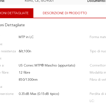
RoHS, CE, ISO9001
one:
Documento:
IONI DETTAGLIATE
DESCRIZIONE DI PRODOTTO
oni Dettagliate
i
MTP in LC
Forma mate
e:
 resistenza
&lt;100n
Tipo di nuc
e:
 a:
US Conec MTP® Maschio (appuntato)
Connettor
 fibre:
12 fibre
Modalità in
850/1300nm
Fibra di ve
a:
inserzione
0.35dB Max (0.15dB tipico)
Perdita di 
LC: