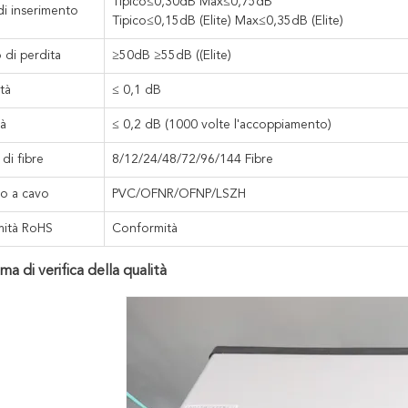
Tipico≤0,30dB Max≤0,75dB
di inserimento
Tipico≤0,15dB (Elite) Max≤0,35dB (Elite)
o di perdita
≥50dB ≥55dB ((Elite)
ità
≤ 0,1 dB
tà
≤ 0,2 dB (1000 volte l'accoppiamento)
di fibre
8/12/24/48/72/96/144 Fibre
o a cavo
PVC/OFNR/OFNP/LSZH
ità RoHS
Conformità
a di verifica della qualità