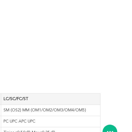
LC/SC/FC/ST
SM (OS2) MM (OM1/OM2/OM3/OM4/OM5)
PC UPC APC UPC