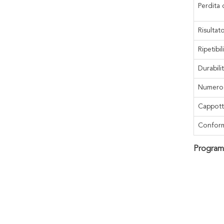
Perdita 
Risultat
Ripetibil
Durabili
Numero 
Cappott
Conform
Programm