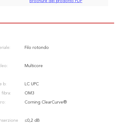
Brochure del prodotto PDF
riale:
Filo rotondo
leo:
Multicore
e b:
LC UPC
 fibra:
OM3
tro:
Corning ClearCurve®
inserzione
≤0,2 dB