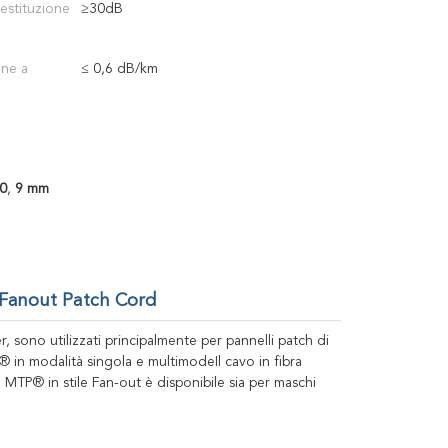
restituzione
≥30dB
one a
≤ 0,6 dB/km
0
,
9 mm
Fanout Patch Cord
ono utilizzati principalmente per pannelli patch di
® in modalità singola e multimodeIl cavo in fibra
o MTP® in stile Fan-out è disponibile sia per maschi