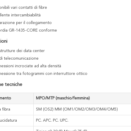
nibili vari contatti di fibre
lente intercambiabilità
arazione per il collegamento
ordia GR-1435-CORE conforme
ioni
strutture dei data center
 di telecomunicazione
essioni incrociate ad alta densità
essione tra fotogrammi con interruttore ottico
he tecniche
amento
MPO/MTP (maschio/femmina)
 fibra
SM (OS2) MM (OM1/OM2/OM3/OM4/OM5)
lucidatura
PC. APC. PC. UPC.