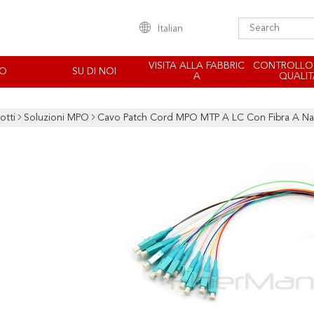
Italian
VISITA ALLA FABBRIC
CONTROLLO
EO
SU DI NOI
A
QUALIT
otti
Soluzioni MPO
Cavo Patch Cord MPO MTP A LC Con Fibra A Nas