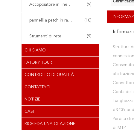
Certificazi
Accoppiatore in linea RJ45
(9)
INFORMAZ
pannelli a patch in rame
(10)
Informazi
Strumenti di rete
(9)
Struttura d
CHI SIAMO
connession
FATORY TOUR
Consentito
alla trazion
CONTROLLO DI QUALITÀ
Connettore
CONTATTACI
Conta delle
NOTIZIE
Lunghezza
d&#39;ond
CASI
Perdita di 
RICHIEDA UNA CITAZIONE
di MTP: