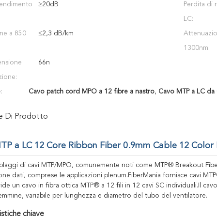
 rendimento
≥20dB
Perdita di 
LC:
ne a 850
≤2,3 dB/km
Attenuazi
1300nm:
ensione
66n
azione:
:
Cavo patch cord MPO a 12 fibre a nastro
,
Cavo MTP a LC da 
ne Di Prodotto
P a LC 12 Core Ribbon Fiber 0.9mm Cable 12 Color 
blaggi di cavi MTP/MPO, comunemente noti come MTP® Breakout Fiber, s
ione dati, comprese le applicazioni plenum.FiberMania fornisce cavi MTP
de un cavo in fibra ottica MTP® a 12 fili in 12 cavi SC individuali.Il cav
emmine, variabile per lunghezza e diametro del tubo del ventilatore.
istiche chiave