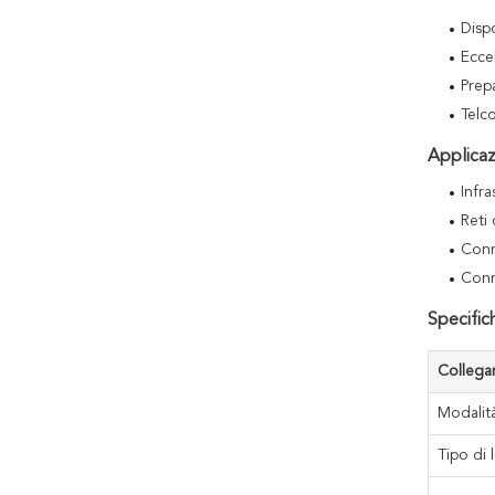
Dispo
Eccel
Prep
Telc
Applicaz
Infra
Reti
Conn
Conn
Specific
Colleg
Modalità
Tipo di 