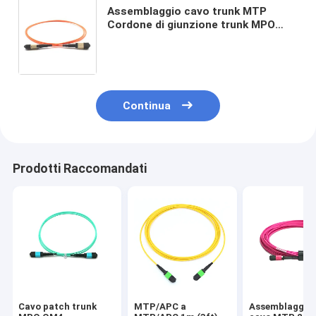
Assemblaggio cavo trunk MTP
Cordone di giunzione trunk MPO
con perdita massima di 0,35 dB
12/24/48/72 fibre per distanza
Ethernet 40/100G
Continua
Prodotti Raccomandati
Cavo patch trunk
MTP/APC a
Assemblaggio 