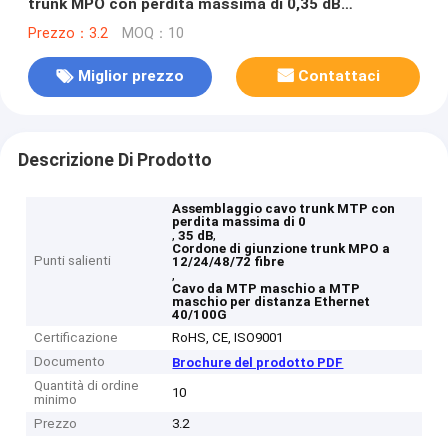
trunk MPO con perdita massima di 0,35 dB
12/24/48/72 fibre per distanza Ethernet 40/100G
Prezzo：3.2
MOQ：10
Miglior prezzo
Contattaci
Descrizione Di Prodotto
Assemblaggio cavo trunk MTP con
perdita massima di 0
,
,
35 dB
Cordone di giunzione trunk MPO a
Punti salienti
12/24/48/72 fibre
,
Cavo da MTP maschio a MTP
maschio per distanza Ethernet
40/100G
Certificazione
RoHS, CE, ISO9001
Documento
Brochure del prodotto PDF
Quantità di ordine
10
minimo
Prezzo
3.2